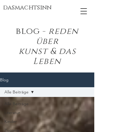
dasmachtsinn
blog -
reden
über
kunst & das
Leben
Blog
Alle Beiträge
Alle Beiträge
Literatur
Kinder
Zugang