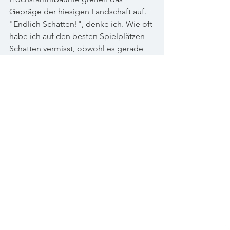
Gepräge der hiesigen Landschaft auf. 
"Endlich Schatten!", denke ich. Wie oft 
habe ich auf den besten Spielplätzen 
Schatten vermisst, obwohl es gerade 
da um den Schutz unserer Kinder und 
unserer Nachwelt geht.
Zuhause schiebe ich den Kinderwagen 
unter das Glyziniendach. Ich bin mir 
klar: die Zeiten haben sich geändert. 
Für "the sunny side of life" wird es 
künftig weniger Steingärten, 
Goldküsten, Sonnenstrände und 
Skipisten brauchen, während der 
Sprung auf die "Schattenseite" 
plötzlich ganz verheissungsvoll klingt.
Julia Schallberger, September 2023