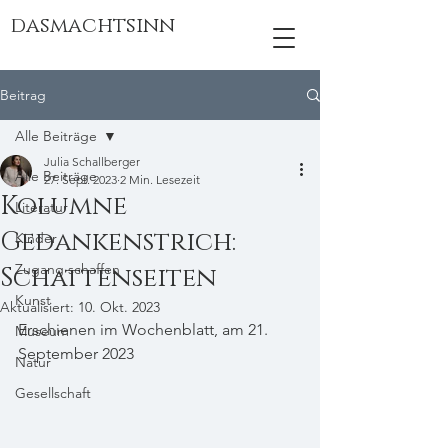
dasmachtsinn
Beitrag
Alle Beiträge
Julia Schallberger
Alle Beiträge
27. Sept. 2023
2 Min. Lesezeit
Kolumne
Literatur
Gedankenstrich:
Kinder
Zugang schaffen
Schattenseiten
Kunst
Aktualisiert:
10. Okt. 2023
Erschienen im Wochenblatt, am 21. 
Museum
September 2023
Natur
Gesellschaft