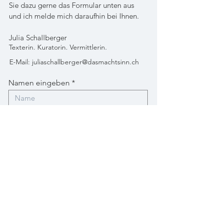
Sie dazu gerne das Formular unten aus
und ich melde mich daraufhin bei Ihnen.
Julia Schallberger
Texterin. Kuratorin. Vermittlerin.
E-
Mail:
juliaschallberger@dasmachtsinn.ch
Namen eingeben
E-Mail-Adresse eingeben
Betreff eingeben
Nachricht hier eingeben