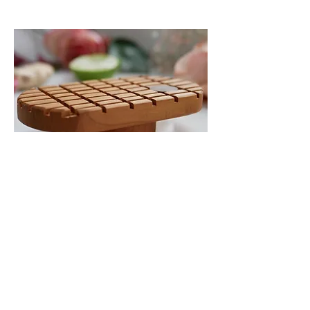
Seifenschale aus
kirschholz - 35 chf
Von Staffan Sjögren
Produktdetails & Bestellung