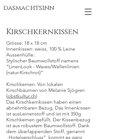
dasmachtsinn
Kirschkernkissen
Grösse: 18 x 18 cm
Innenkissen: weiss, 100 % Leine
Aussenhülle:
Stylischer Baumwollstoff namens
“LinenLook - Waves/Wellenlinien
(natur-Kirschrot)”
Kirschkernen: Von lokalen
Kirschbäumen von Melanie Sjögren
(
obstkultur.ch
)
Das Kirschkernkissen haben einen
abnehmbaren Bezug. Das Innenkissen
ist ausLeinenstoff und ist mit 350g
Kirschkernen gefüllt. Der Kissenbezug
ist aus robustem Baumwollstoff. Dank
dem überlappenden Stoff, genannt
„Hotelverschluss“, kommt es ganz