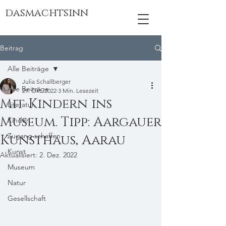
dasmachtsinn
Beitrag
Alle Beiträge
Julia Schallberger
Alle Beiträge
29. Okt. 2022
3 Min. Lesezeit
Mit Kindern ins
Literatur
Museum. Tipp: Aargauer
Kinder
Zugang schaffen
Kunsthaus, Aarau
Kunst
Aktualisiert:
2. Dez. 2022
Museum
Natur
Gesellschaft