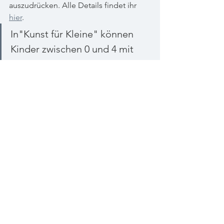
auszudrücken. Alle Details findet ihr 
hier
.
In"Kunst für Kleine" können 
Kinder zwischen 0 und 4 mit 
Farben und Materialien 
experimentieren. Die 
Erwachsenen helfen mit und 
trinken eine Tasse Kaffee.
Do it yourself: gestalte deine eigene 
Ausstellung
Kinder, Jugendliche, wie auch 
Erwachsene können sich im DIY-Raum 
des Aargauer Kunsthauses ausleben. 
Über eine App können die 
Besuchenden Bilder aus der 