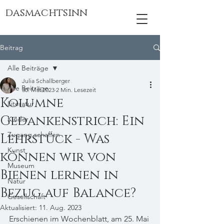
dasmachtsinn
Beitrag
Alle Beiträge
Julia Schallberger
Alle Beiträge
30. Mai 2023
2 Min. Lesezeit
Kolumne
Literatur
Gedankenstrich: Ein
Kinder
Zugang schaffen
Lehrstück - Was
Kunst
können wir von
Museum
Bienen lernen in
Natur
Bezug auf Balance?
Gesellschaft
Aktualisiert:
11. Aug. 2023
Erschienen im Wochenblatt, am 25. Mai 