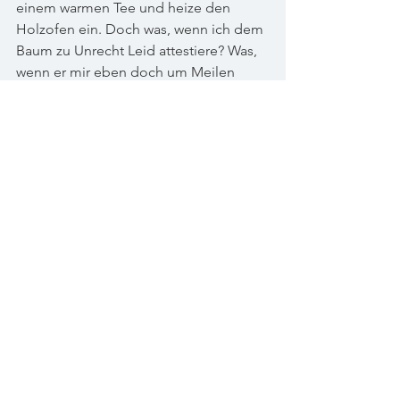
einem warmen Tee und heize den 
Holzofen ein. Doch was, wenn ich dem 
Baum zu Unrecht Leid attestiere? Was, 
wenn er mir eben doch um Meilen 
überlegen ist? Wenn er den Sturm 
einfach ruhig und routiniert 
vorbeiziehen lässt und lediglich 
loslässt, was schwer oder welk 
geworden ist und seine ganze Kraft auf 
das erneute Aufblühen im Frühling 
verwendet? Was, wenn er mir durchs 
Küchenfenster nur zuflüstern will, dass 
ich es ihm doch gleichtun soll? 
Und so versorge ich die letzten 
Zwetschgen im Gefrierfach und die 
vielen Baumbücher im Regal. Ich freue 
mich über die Gartenernte und alles, 
was ich in diesem Jahr geschafft habe. 