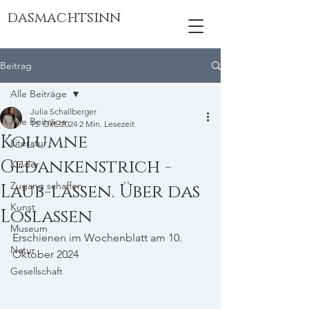
dasmachtsinn
Beitrag
Alle Beiträge
Julia Schallberger
Alle Beiträge
15. Okt. 2024
2 Min. Lesezeit
Kolumne
Literatur
Gedankenstrich -
Kinder
Zugang schaffen
Laub-lassen. Über das
Kunst
Loslassen
Museum
Erschienen im Wochenblatt am 10. 
Natur
Oktober 2024
Gesellschaft